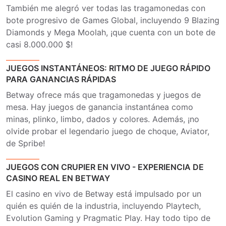
También me alegró ver todas las tragamonedas con
bote progresivo de Games Global, incluyendo 9 Blazing
Diamonds y Mega Moolah, ¡que cuenta con un bote de
casi 8.000.000 $!
JUEGOS INSTANTÁNEOS: RITMO DE JUEGO RÁPIDO
PARA GANANCIAS RÁPIDAS
Betway ofrece más que tragamonedas y juegos de
mesa. Hay juegos de ganancia instantánea como
minas, plinko, limbo, dados y colores. Además, ¡no
olvide probar el legendario juego de choque, Aviator,
de Spribe!
JUEGOS CON CRUPIER EN VIVO - EXPERIENCIA DE
CASINO REAL EN BETWAY
El casino en vivo de Betway está impulsado por un
quién es quién de la industria, incluyendo Playtech,
Evolution Gaming y Pragmatic Play. Hay todo tipo de