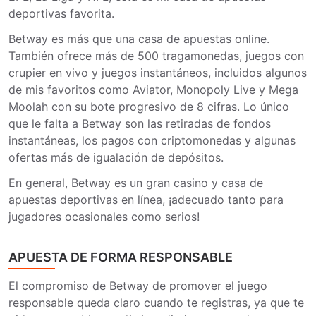
deportivas favorita.
Betway es más que una casa de apuestas online.
También ofrece más de 500 tragamonedas, juegos con
crupier en vivo y juegos instantáneos, incluidos algunos
de mis favoritos como Aviator, Monopoly Live y Mega
Moolah con su bote progresivo de 8 cifras. Lo único
que le falta a Betway son las retiradas de fondos
instantáneas, los pagos con criptomonedas y algunas
ofertas más de igualación de depósitos.
En general, Betway es un gran casino y casa de
apuestas deportivas en línea, ¡adecuado tanto para
jugadores ocasionales como serios!
APUESTA DE FORMA RESPONSABLE
El compromiso de Betway de promover el juego
responsable queda claro cuando te registras, ya que te