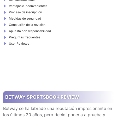
Ventajas e inconvenientes
Proceso de inscripción
Medidas de seguridad
Conclusión de la revisión
Apuesta con responsabilidad
Preguntas frecuentes
User Reviews
BETWAY SPORTSBOOK REVIEW
Betway se ha labrado una reputación impresionante en
los últimos 20 años, pero decidí ponerla a prueba y