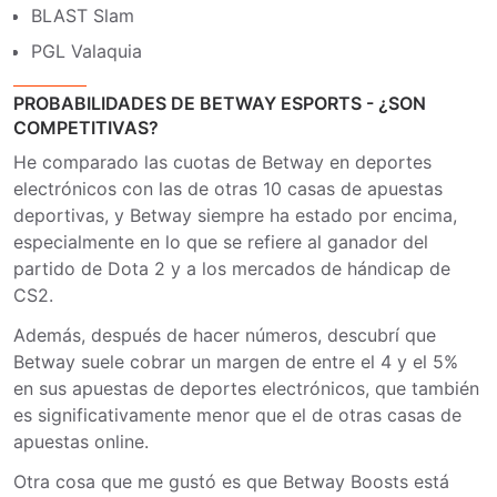
BLAST Slam
PGL Valaquia
PROBABILIDADES DE BETWAY ESPORTS - ¿SON
COMPETITIVAS?
He comparado las cuotas de Betway en deportes
electrónicos con las de otras 10 casas de apuestas
deportivas, y Betway siempre ha estado por encima,
especialmente en lo que se refiere al ganador del
partido de Dota 2 y a los mercados de hándicap de
CS2.
Además, después de hacer números, descubrí que
Betway suele cobrar un margen de entre el 4 y el 5%
en sus apuestas de deportes electrónicos, que también
es significativamente menor que el de otras casas de
apuestas online.
Otra cosa que me gustó es que Betway Boosts está