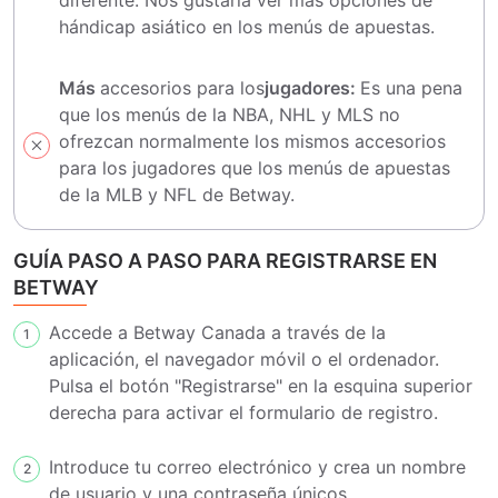
hándicap asiático en los menús de apuestas.
Más
accesorios para los
jugadores:
Es una pena
que los menús de la NBA, NHL y MLS no
ofrezcan normalmente los mismos accesorios
para los jugadores que los menús de apuestas
de la MLB y NFL de Betway.
GUÍA PASO A PASO PARA REGISTRARSE EN
BETWAY
Accede a Betway Canada a través de la
1
aplicación, el navegador móvil o el ordenador.
Pulsa el botón "Registrarse" en la esquina superior
derecha para activar el formulario de registro.
Introduce tu correo electrónico y crea un nombre
2
de usuario y una contraseña únicos.