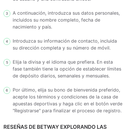
A continuación, introduzca sus datos personales,
3
incluidos su nombre completo, fecha de
nacimiento y país.
Introduzca su información de contacto, incluida
4
su dirección completa y su número de móvil.
Elija la divisa y el idioma que prefiera. En esta
5
fase también tiene la opción de establecer límites
de depósito diarios, semanales y mensuales.
Por último, elija su bono de bienvenida preferido,
6
acepte los términos y condiciones de la casa de
apuestas deportivas y haga clic en el botón verde
"Registrarse" para finalizar el proceso de registro.
RESEÑAS DE BETWAY EXPLORANDO LAS