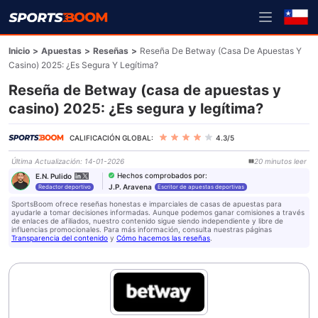
Inicio
>
Apuestas
>
Reseñas
>
Reseña De Betway (casa De Apuestas Y
Casino) 2025: ¿Es Segura Y Legítima?
Reseña de Betway (casa de apuestas y
casino) 2025: ¿Es segura y legítima?
CALIFICACIÓN GLOBAL:
4.3
/5
Última Actualización
:
14-01-2026
20
minutos
leer
Hechos comprobados por
:
E.N. Pulido
J.P. Aravena
Redactor deportivo
Escritor de apuestas deportivas
SportsBoom ofrece reseñas honestas e imparciales de casas de apuestas para
ayudarle a tomar decisiones informadas. Aunque podemos ganar comisiones a través
de enlaces de afiliados, nuestro contenido sigue siendo independiente y libre de
influencias promocionales. Para más información, consulta nuestras páginas
Transparencia del contenido
y
Cómo hacemos las reseñas
.