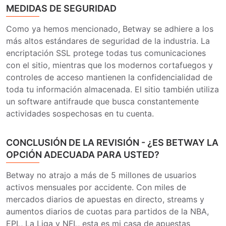
MEDIDAS DE SEGURIDAD
Como ya hemos mencionado, Betway se adhiere a los
más altos estándares de seguridad de la industria. La
encriptación SSL protege todas tus comunicaciones
con el sitio, mientras que los modernos cortafuegos y
controles de acceso mantienen la confidencialidad de
toda tu información almacenada. El sitio también utiliza
un software antifraude que busca constantemente
actividades sospechosas en tu cuenta.
CONCLUSIÓN DE LA REVISIÓN - ¿ES BETWAY LA
OPCIÓN ADECUADA PARA USTED?
Betway no atrajo a más de 5 millones de usuarios
activos mensuales por accidente. Con miles de
mercados diarios de apuestas en directo, streams y
aumentos diarios de cuotas para partidos de la NBA,
EPL, La Liga y NFL, esta es mi casa de apuestas