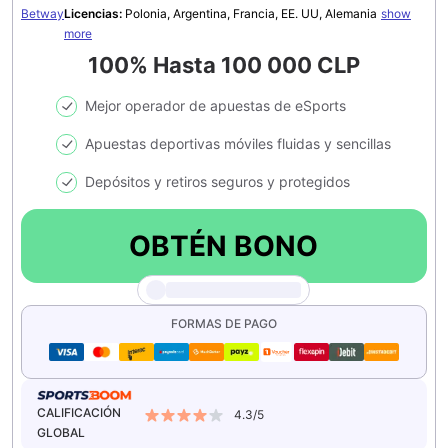
Betway
Licencias
:
Polonia, Argentina, Francia, EE. UU, Alemania
show
more
100% Hasta 100 000 CLP
Mejor operador de apuestas de eSports
Apuestas deportivas móviles fluidas y sencillas
Depósitos y retiros seguros y protegidos
OBTÉN BONO
FORMAS DE PAGO
CALIFICACIÓN
4.3
/5
GLOBAL