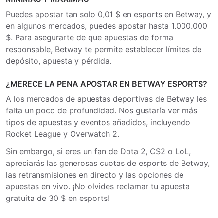
Puedes apostar tan solo 0,01 $ en esports en Betway, y
en algunos mercados, puedes apostar hasta 1.000.000
$. Para asegurarte de que apuestas de forma
responsable, Betway te permite establecer límites de
depósito, apuesta y pérdida.
¿MERECE LA PENA APOSTAR EN BETWAY ESPORTS?
A los mercados de apuestas deportivas de Betway les
falta un poco de profundidad. Nos gustaría ver más
tipos de apuestas y eventos añadidos, incluyendo
Rocket League y Overwatch 2.
Sin embargo, si eres un fan de Dota 2, CS2 o LoL,
apreciarás las generosas cuotas de esports de Betway,
las retransmisiones en directo y las opciones de
apuestas en vivo. ¡No olvides reclamar tu apuesta
gratuita de 30 $ en esports!