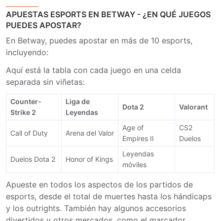
APUESTAS ESPORTS EN BETWAY - ¿EN QUÉ JUEGOS
PUEDES APOSTAR?
En Betway, puedes apostar en más de 10 esports,
incluyendo:
Aquí está la tabla con cada juego en una celda
separada sin viñetas:
Counter-
Liga de
Dota 2
Valorant
Strike 2
Leyendas
Age of
CS2
Call of Duty
Arena del Valor
Empires II
Duelos
Leyendas
Duelos Dota 2
Honor of Kings
móviles
Apueste en todos los aspectos de los partidos de
esports, desde el total de muertes hasta los hándicaps
y los outrights. También hay algunos accesorios
divertidos y otros mercados, como el marcador