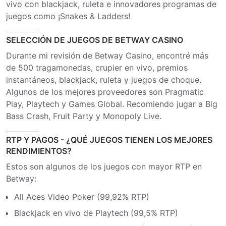
vivo con blackjack, ruleta e innovadores programas de
juegos como ¡Snakes & Ladders!
SELECCIÓN DE JUEGOS DE BETWAY CASINO
Durante mi revisión de Betway Casino, encontré más
de 500 tragamonedas, crupier en vivo, premios
instantáneos, blackjack, ruleta y juegos de choque.
Algunos de los mejores proveedores son Pragmatic
Play, Playtech y Games Global. Recomiendo jugar a Big
Bass Crash, Fruit Party y Monopoly Live.
RTP Y PAGOS - ¿QUÉ JUEGOS TIENEN LOS MEJORES
RENDIMIENTOS?
Estos son algunos de los juegos con mayor RTP en
Betway:
All Aces Video Poker (99,92% RTP)
Blackjack en vivo de Playtech (99,5% RTP)