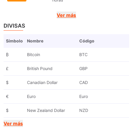
Ver más
DIVISAS
Símbolo
Nombre
Código
₿
Bitcoin
BTC
£
British Pound
GBP
$
Canadian Dollar
CAD
€
Euro
Euro
$
New Zealand Dollar
NZD
Ver más