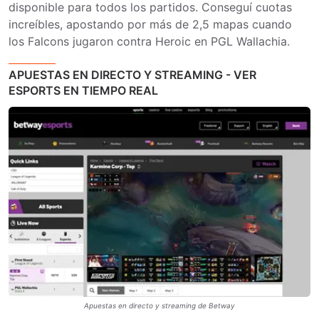
disponible para todos los partidos. Conseguí cuotas
increíbles, apostando por más de 2,5 mapas cuando
los Falcons jugaron contra Heroic en PGL Wallachia.
APUESTAS EN DIRECTO Y STREAMING - VER
ESPORTS EN TIEMPO REAL
Apuestas en directo y streaming de Betway