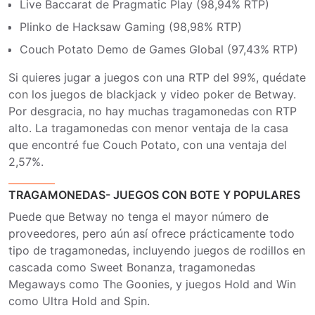
Live Baccarat de Pragmatic Play (98,94% RTP)
Plinko de Hacksaw Gaming (98,98% RTP)
Couch Potato Demo de Games Global (97,43% RTP)
Si quieres jugar a juegos con una RTP del 99%, quédate
con los juegos de blackjack y video poker de Betway.
Por desgracia, no hay muchas tragamonedas con RTP
alto. La tragamonedas con menor ventaja de la casa
que encontré fue Couch Potato, con una ventaja del
2,57%.
TRAGAMONEDAS- JUEGOS CON BOTE Y POPULARES
Puede que Betway no tenga el mayor número de
proveedores, pero aún así ofrece prácticamente todo
tipo de tragamonedas, incluyendo juegos de rodillos en
cascada como Sweet Bonanza, tragamonedas
Megaways como The Goonies, y juegos Hold and Win
como Ultra Hold and Spin.