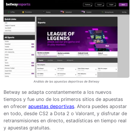
Análisis de las apuestas deportivas de Betway
Betway se adapta constantemente a los nuevos
tiempos y fue uno de los primeros sitios de apuestas
en ofrecer
apuestas deportivas
. Ahora puedes apostar
en todo, desde CS2 a Dota 2 o Valorant, y disfrutar de
retransmisiones en directo, estadísticas en tiempo real
y apuestas gratuitas.