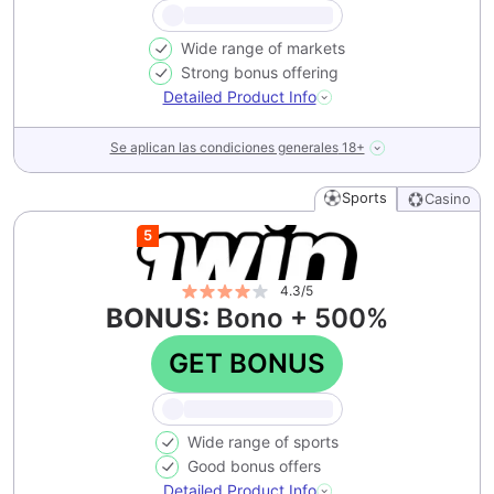
Wide range of markets
Strong bonus offering
Detailed Product Info
Se aplican las condiciones generales
18+
Sports
Casino
5
4.3
/5
BONUS:
Bono + 500%
GET BONUS
Wide range of sports
Good bonus offers
Detailed Product Info