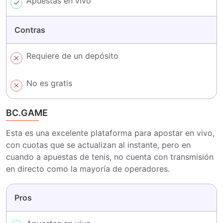
Apuestas en vivo
Contras
Requiere de un depósito
No es gratis
BC.GAME
Esta es una excelente plataforma para apostar en vivo,
con cuotas que se actualizan al instante, pero en
cuando a apuestas de tenis, no cuenta con transmisión
en directo como la mayoría de operadores.
Pros