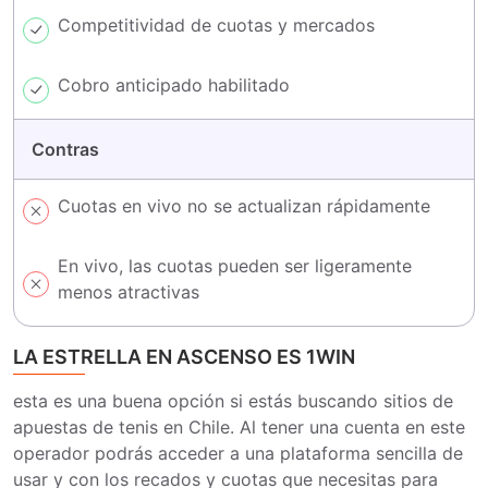
Competitividad de cuotas y mercados
Cobro anticipado habilitado
Contras
Cuotas en vivo no se actualizan rápidamente
En vivo, las cuotas pueden ser ligeramente
menos atractivas
LA ESTRELLA EN ASCENSO ES 1WIN
esta es una buena opción si estás buscando sitios de
apuestas de tenis en Chile. Al tener una cuenta en este
operador podrás acceder a una plataforma sencilla de
usar y con los recados y cuotas que necesitas para