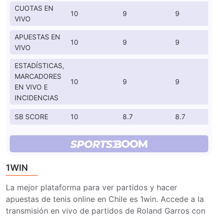
CUOTAS EN
10
9
9
VIVO
APUESTAS EN
10
9
9
VIVO
ESTADÍSTICAS,
MARCADORES
10
9
9
EN VIVO E
INCIDENCIAS
SB SCORE
10
8.7
8.7
1WIN
La mejor plataforma para ver partidos y hacer
apuestas de tenis online en Chile es 1win. Accede a la
transmisión en vivo de partidos de Roland Garros con