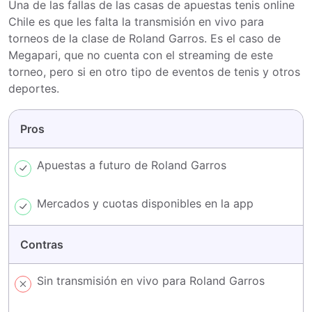
Una de las fallas de las casas de apuestas tenis online
Chile es que les falta la transmisión en vivo para
torneos de la clase de Roland Garros. Es el caso de
Megapari, que no cuenta con el streaming de este
torneo, pero si en otro tipo de eventos de tenis y otros
deportes.
Pros
Apuestas a futuro de Roland Garros
Mercados y cuotas disponibles en la app
Contras
Sin transmisión en vivo para Roland Garros