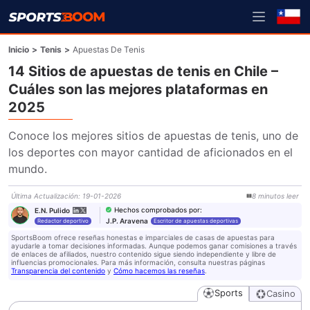
Inicio
>
Tenis
>
Apuestas De Tenis
14 Sitios de apuestas de tenis en Chile –
Cuáles son las mejores plataformas en
2025
Conoce los mejores sitios de apuestas de tenis, uno de 
los deportes con mayor cantidad de aficionados en el 
mundo.
Última Actualización
:
19-01-2026
8
minutos
leer
Hechos comprobados por
:
E.N. Pulido
J.P. Aravena
Redactor deportivo
Escritor de apuestas deportivas
SportsBoom ofrece reseñas honestas e imparciales de casas de apuestas para
ayudarle a tomar decisiones informadas. Aunque podemos ganar comisiones a través
de enlaces de afiliados, nuestro contenido sigue siendo independiente y libre de
influencias promocionales. Para más información, consulta nuestras páginas
Transparencia del contenido
y
Cómo hacemos las reseñas
.
Sports
Casino