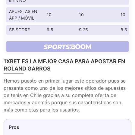
EN VIVO
APUESTAS EN
10
10
10
APP / MÓVIL
SB SCORE
9.5
9.25
8.5
1XBET ES LA MEJOR CASA PARA APOSTAR EN
ROLAND GARROS
Hemos puesto en primer lugar este operador pues se
presenta como uno de los mejores sitios de apuestas
de tenis en Chile gracias a su completa oferta de
mercados y además porque sus características son
más completas para los usuarios.
Pros