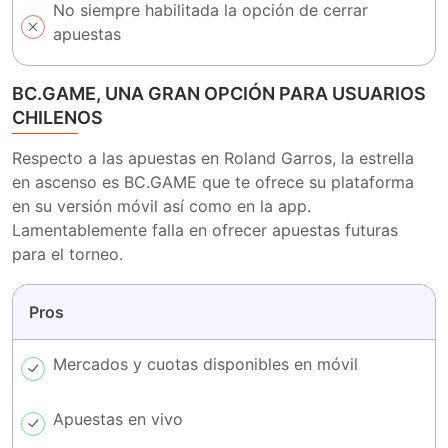
No siempre habilitada la opción de cerrar
apuestas
BC.GAME, UNA GRAN OPCIÓN PARA USUARIOS
CHILENOS
Respecto a las apuestas en Roland Garros, la estrella
en ascenso es BC.GAME que te ofrece su plataforma
en su versión móvil así como en la app.
Lamentablemente falla en ofrecer apuestas futuras
para el torneo.
Pros
Mercados y cuotas disponibles en móvil
Apuestas en vivo