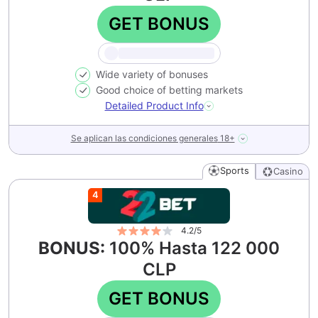
GET BONUS
Wide variety of bonuses
Good choice of betting markets
Detailed Product Info
Se aplican las condiciones generales
18+
Sports
Casino
4
4.2
/5
BONUS:
100% Hasta 122 000
CLP
GET BONUS