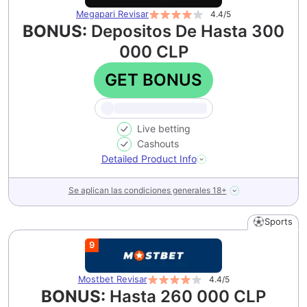
Megapari
Revisar
4.4
/5
BONUS:
Depositos De Hasta 300
000 CLP
GET BONUS
Live betting
Cashouts
Detailed Product Info
Se aplican las condiciones generales
18+
Sports
9
Mostbet
Revisar
4.4
/5
BONUS:
Hasta 260 000 CLP