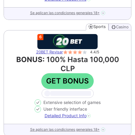
Se aplican las condiciones generales
18+
Sports
Casino
6
20BET
Revisar
4.4
/5
BONUS:
100% Hasta 100,000
CLP
GET BONUS
Extensive selection of games
User friendly interface
Detailed Product Info
Se aplican las condiciones generales
18+