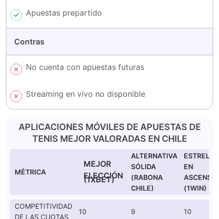
Apuestas prepartido
Contras
No cuenta con apuestas futuras
Streaming en vivo no disponible
APLICACIONES MÓVILES DE APUESTAS DE
TENIS MEJOR VALORADAS EN CHILE
ALTERNATIVA
ESTRELLA
MEJOR
SÓLIDA
EN
MÉTRICA
ELECCIÓN
(RABONA
ASCENSO
(1XBET)
CHILE)
(1WIN)
COMPETITIVIDAD
10
9
10
DE LAS CUOTAS