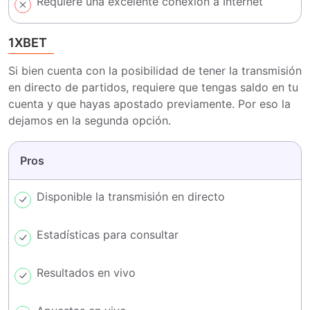
Requiere una excelente conexión a Internet
1XBET
Si bien cuenta con la posibilidad de tener la transmisión
en directo de partidos, requiere que tengas saldo en tu
cuenta y que hayas apostado previamente. Por eso la
dejamos en la segunda opción.
Pros
Disponible la transmisión en directo
Estadísticas para consultar
Resultados en vivo