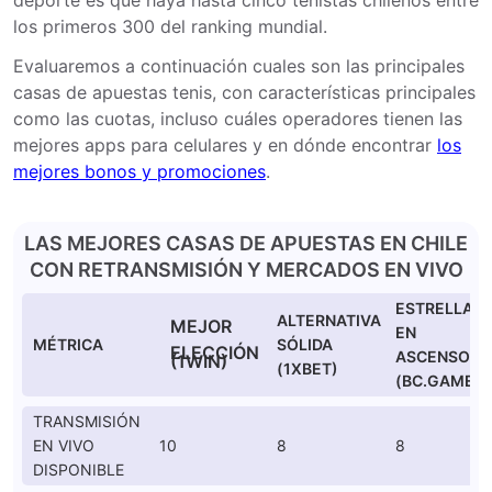
deporte es que haya hasta cinco tenistas chilenos entre
los primeros 300 del ranking mundial.
Evaluaremos a continuación cuales son las principales
casas de apuestas tenis, con características principales
como las cuotas, incluso cuáles operadores tienen las
mejores apps para celulares y en dónde encontrar
los
mejores bonos y promociones
.
LAS MEJORES CASAS DE APUESTAS EN CHILE
CON RETRANSMISIÓN Y MERCADOS EN VIVO
ESTRELLA
ALTERNATIVA
MEJOR
EN
MÉTRICA
SÓLIDA
ELECCIÓN
ASCENSO
(1WIN)
(1XBET)
(BC.GAME)
TRANSMISIÓN
EN VIVO
10
8
8
DISPONIBLE