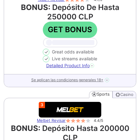
BONUS:
Depósito De Hasta
250000 CLP
GET BONUS
Great odds available
Live streams available
Detailed Product Info
Se aplican las condiciones generales
18+
Sports
Casino
3
Melbet
Revisar
4.4
/5
BONUS:
Depósito Hasta 200000
CLP