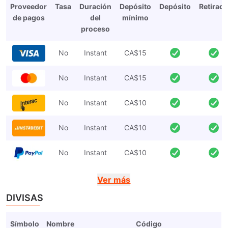
Proveedor
Tasa
Duración
Depósito
Depósito
Retirada
de pagos
del
mínimo
proceso
No
Instant
CA$15
No
Instant
CA$15
No
Instant
CA$10
No
Instant
CA$10
No
Instant
CA$10
Ver más
DIVISAS
Símbolo
Nombre
Código