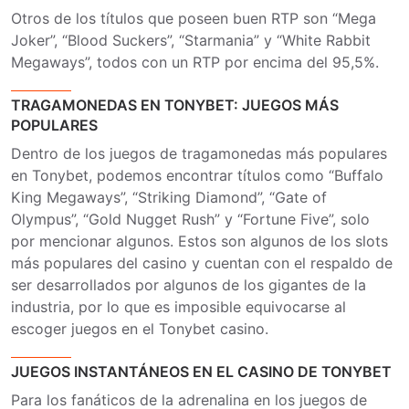
Otros de los títulos que poseen buen RTP son “Mega
Joker”, “Blood Suckers”, “Starmania” y “White Rabbit
Megaways”, todos con un RTP por encima del 95,5%.
TRAGAMONEDAS EN TONYBET: JUEGOS MÁS
POPULARES
Dentro de los juegos de tragamonedas más populares
en Tonybet, podemos encontrar títulos como “Buffalo
King Megaways”, “Striking Diamond”, “Gate of
Olympus”, “Gold Nugget Rush” y “Fortune Five”, solo
por mencionar algunos. Estos son algunos de los slots
más populares del casino y cuentan con el respaldo de
ser desarrollados por algunos de los gigantes de la
industria, por lo que es imposible equivocarse al
escoger juegos en el Tonybet casino.
JUEGOS INSTANTÁNEOS EN EL CASINO DE TONYBET
Para los fanáticos de la adrenalina en los juegos de