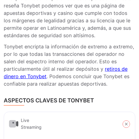
reseña Tonybet podemos ver que es una página de
apuestas deportivas y casino que cumple con todos
los márgenes de legalidad gracias a su licencia que le
permite operar en Latinoamérica y, además, a que sus
estándares de seguridad son altísimos.
Tonybet encripta la información de extremo a extremo,
por lo que todas las transacciones del operador no
salen del espectro interno del operador. Esto es
particularmente útil al realizar depósitos y
retiros de
dinero en Tonybet
. Podemos concluir que Tonybet es
confiable para realizar apuestas deportivas.
ASPECTOS CLAVES DE TONYBET
Live
Streaming