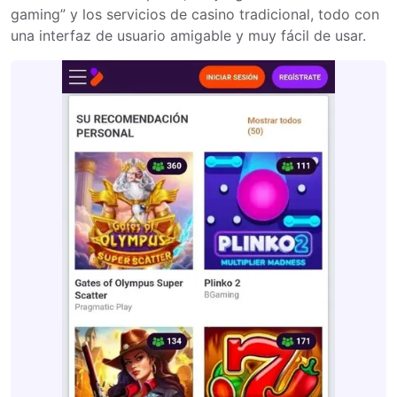
gaming” y los servicios de casino tradicional, todo con
una interfaz de usuario amigable y muy fácil de usar.