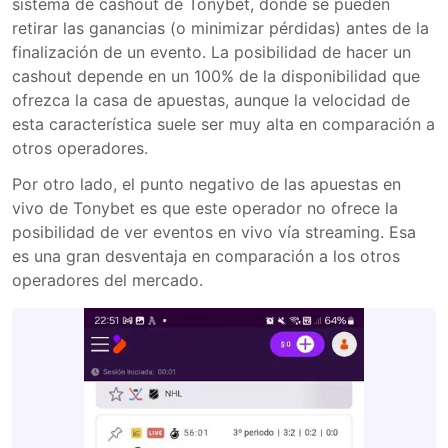
sistema de cashout de Tonybet, donde se pueden
retirar las ganancias (o minimizar pérdidas) antes de la
finalización de un evento. La posibilidad de hacer un
cashout depende en un 100% de la disponibilidad que
ofrezca la casa de apuestas, aunque la velocidad de
esta característica suele ser muy alta en comparación a
otros operadores.
Por otro lado, el punto negativo de las apuestas en
vivo de Tonybet es que este operador no ofrece la
posibilidad de ver eventos en vivo vía streaming. Esa
es una gran desventaja en comparación a los otros
operadores del mercado.