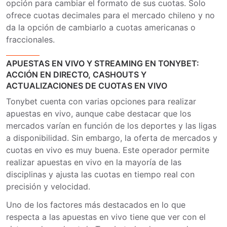
opción para cambiar el formato de sus cuotas. Solo
ofrece cuotas decimales para el mercado chileno y no
da la opción de cambiarlo a cuotas americanas o
fraccionales.
APUESTAS EN VIVO Y STREAMING EN TONYBET:
ACCIÓN EN DIRECTO, CASHOUTS Y
ACTUALIZACIONES DE CUOTAS EN VIVO
Tonybet cuenta con varias opciones para realizar
apuestas en vivo, aunque cabe destacar que los
mercados varían en función de los deportes y las ligas
a disponibilidad. Sin embargo, la oferta de mercados y
cuotas en vivo es muy buena. Este operador permite
realizar apuestas en vivo en la mayoría de las
disciplinas y ajusta las cuotas en tiempo real con
precisión y velocidad.
Uno de los factores más destacados en lo que
respecta a las apuestas en vivo tiene que ver con el