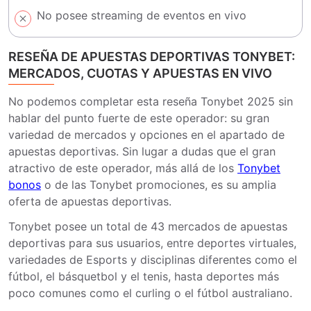
No posee streaming de eventos en vivo
RESEÑA DE APUESTAS DEPORTIVAS TONYBET:
MERCADOS, CUOTAS Y APUESTAS EN VIVO
No podemos completar esta reseña Tonybet 2025 sin
hablar del punto fuerte de este operador: su gran
variedad de mercados y opciones en el apartado de
apuestas deportivas. Sin lugar a dudas que el gran
atractivo de este operador, más allá de los
Tonybet
bonos
o de las Tonybet promociones, es su amplia
oferta de apuestas deportivas.
Tonybet posee un total de 43 mercados de apuestas
deportivas para sus usuarios, entre deportes virtuales,
variedades de Esports y disciplinas diferentes como el
fútbol, el básquetbol y el tenis, hasta deportes más
poco comunes como el curling o el fútbol australiano.