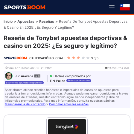
Inicio
>
Apuestas
>
Reseñas
>
Reseña De Tonybet Apuestas Deportivas
& Casino En 2025: ¿Es Seguro Y Legítimo?
Reseña de Tonybet apuestas deportivas &
casino en 2025: ¿Es seguro y legítimo?
CALIFICACIÓN GLOBAL:
3.3
/5
Última Actualización
:
05-11-2025
23
minutos
leer
Hechos comprobados por
:
J.P. Aravena
E.N. Pulido
Redactor deportivo
Escritor de apuestas deportivas
SportsBoom ofrece reseñas honestas e imparciales de casas de apuestas para
ayudarle a tomar decisiones informadas. Aunque podemos ganar comisiones a través
de enlaces de afiliados, nuestro contenido sigue siendo independiente y libre de
influencias promocionales. Para más información, consulta nuestras páginas
Transparencia del contenido
y
Cómo hacemos las reseñas
.