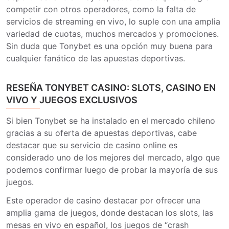
competir con otros operadores, como la falta de
servicios de streaming en vivo, lo suple con una amplia
variedad de cuotas, muchos mercados y promociones.
Sin duda que Tonybet es una opción muy buena para
cualquier fanático de las apuestas deportivas.
RESEÑA TONYBET CASINO: SLOTS, CASINO EN
VIVO Y JUEGOS EXCLUSIVOS
Si bien Tonybet se ha instalado en el mercado chileno
gracias a su oferta de apuestas deportivas, cabe
destacar que su servicio de casino online es
considerado uno de los mejores del mercado, algo que
podemos confirmar luego de probar la mayoría de sus
juegos.
Este operador de casino destacar por ofrecer una
amplia gama de juegos, donde destacan los slots, las
mesas en vivo en español, los juegos de “crash