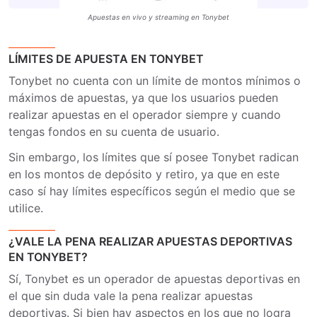
Apuestas en vivo y streaming en Tonybet
LÍMITES DE APUESTA EN TONYBET
Tonybet no cuenta con un límite de montos mínimos o
máximos de apuestas, ya que los usuarios pueden
realizar apuestas en el operador siempre y cuando
tengas fondos en su cuenta de usuario.
Sin embargo, los límites que sí posee Tonybet radican
en los montos de depósito y retiro, ya que en este
caso sí hay límites específicos según el medio que se
utilice.
¿VALE LA PENA REALIZAR APUESTAS DEPORTIVAS
EN TONYBET?
Sí, Tonybet es un operador de apuestas deportivas en
el que sin duda vale la pena realizar apuestas
deportivas. Si bien hay aspectos en los que no logra