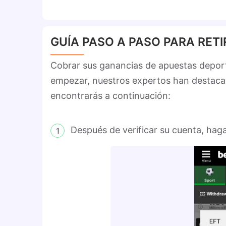
GUÍA PASO A PASO PARA RET
Cobrar sus ganancias de apuestas deport
empezar, nuestros expertos han destacado
encontrarás a continuación:
Después de verificar su cuenta, haga 
1