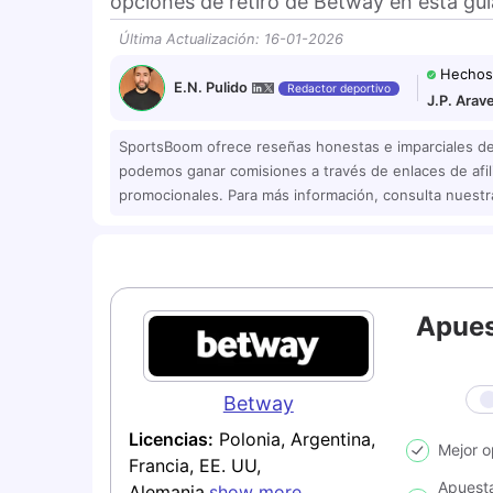
opciones de retiro de Betway en esta guí
Última Actualización
:
16-01-2026
Hechos
E.N. Pulido
Redactor deportivo
J.P. Arav
SportsBoom ofrece reseñas honestas e imparciales de
podemos ganar comisiones a través de enlaces de afili
promocionales. Para más información, consulta nuest
Apues
Betway
Licencias
:
Polonia, Argentina,
Mejor o
Francia, EE. UU,
Apuesta
Alemania
show more