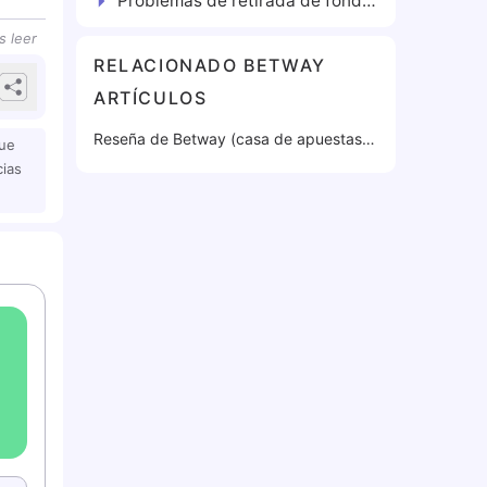
Problemas de retirada de fondos en Betway
s
leer
RELACIONADO
BETWAY
ARTÍCULOS
Reseña de Betway (casa de apuestas y casino) 2025: ¿Es segura y legítima?
que
cias