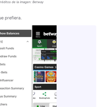
réditos de la imagen: Betway
ue prefiera.