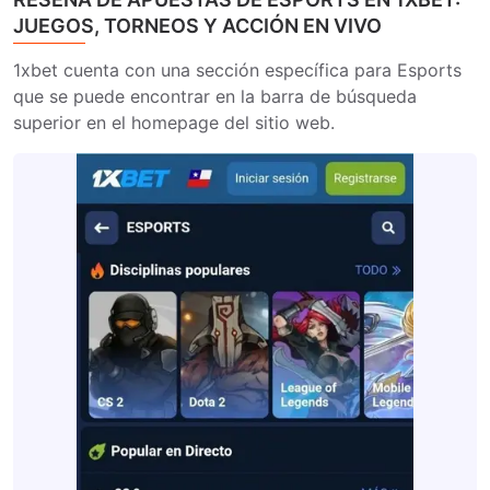
JUEGOS, TORNEOS Y ACCIÓN EN VIVO
1xbet cuenta con una sección específica para Esports
que se puede encontrar en la barra de búsqueda
superior en el homepage del sitio web.