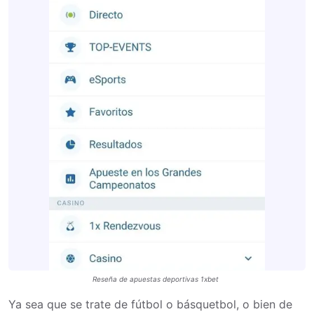
Reseña de apuestas deportivas 1xbet
Ya sea que se trate de fútbol o básquetbol, o bien de