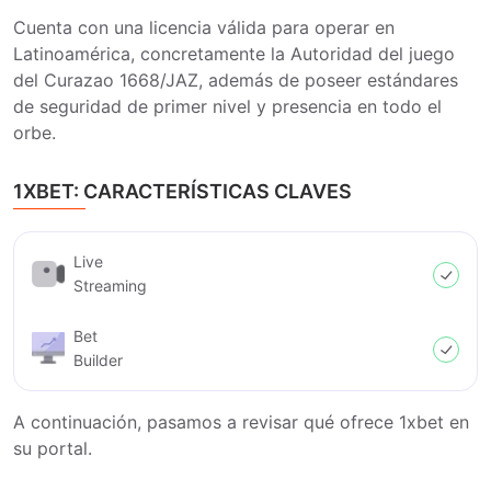
Cuenta con una licencia válida para operar en
Latinoamérica, concretamente la Autoridad del juego
del Curazao 1668/JAZ, además de poseer estándares
de seguridad de primer nivel y presencia en todo el
orbe.
1XBET: CARACTERÍSTICAS CLAVES
Live
Streaming
Bet
Builder
A continuación, pasamos a revisar qué ofrece 1xbet en
su portal.