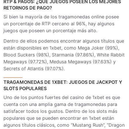
RTP & PAGOS: ¿QUÉ JUEGOS POSEEN LOS MEJORES
RETORNOS DE PAGO?
Si bien la mayoría de los tragamonedas online posee
un porcentaje de RTP cercano al 96%, hay algunos
juegos que poseen un porcentaje más alto.
Dentro de ellos podemos encontrar algunos títulos que
están disponibles en 1xbet, como Mega Joker (99%),
Blood Suckers (98%), Starmania (97.86%), White Rabbit
Megaways (97.72%), Medusa Megaways (97.63%) y
Secrets of Atlantis (97.07%).
TRAGAMONEDAS DE 1XBET: JUEGOS DE JACKPOT Y
SLOTS POPULARES
Uno de los puntos fuertes del casino de 1xbet es que
cuenta con una amplia gama de tragamonedas para
satisfacer todos los gustos. Dentro de los slots más
populares que se pueden encontrar en 1xbet están
algunos títulos clásicos, como “Mustang Rush”, “Dragon