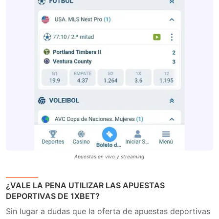
Apuestas en vivo y streaming
¿VALE LA PENA UTILIZAR LAS APUESTAS
DEPORTIVAS DE 1XBET?
Sin lugar a dudas que la oferta de apuestas deportivas