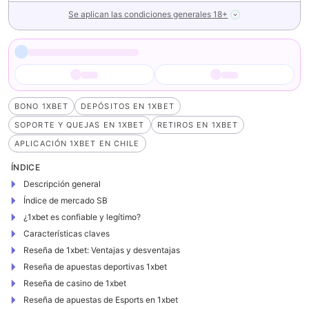
Se aplican las condiciones generales
18+
BONO 1XBET
DEPÓSITOS EN 1XBET
SOPORTE Y QUEJAS EN 1XBET
RETIROS EN 1XBET
APLICACIÓN 1XBET EN CHILE
ÍNDICE
Descripción general
Índice de mercado SB
¿1xbet es confiable y legítimo?
Características claves
Reseña de 1xbet: Ventajas y desventajas
Reseña de apuestas deportivas 1xbet
Reseña de casino de 1xbet
Reseña de apuestas de Esports en 1xbet