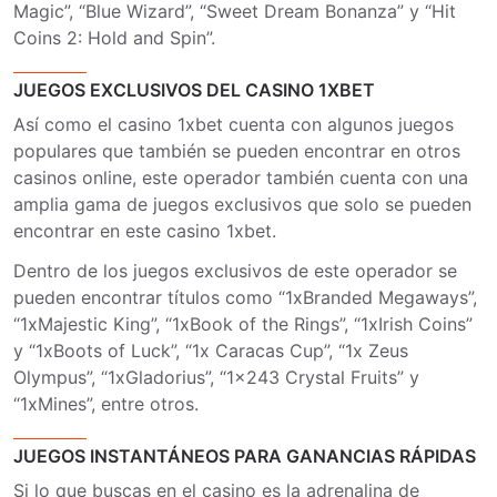
Magic”, “Blue Wizard”, “Sweet Dream Bonanza” y “Hit
Coins 2: Hold and Spin”.
JUEGOS EXCLUSIVOS DEL CASINO 1XBET
Así como el casino 1xbet cuenta con algunos juegos
populares que también se pueden encontrar en otros
casinos online, este operador también cuenta con una
amplia gama de juegos exclusivos que solo se pueden
encontrar en este casino 1xbet.
Dentro de los juegos exclusivos de este operador se
pueden encontrar títulos como “1xBranded Megaways”,
“1xMajestic King”, “1xBook of the Rings”, “1xIrish Coins”
y “1xBoots of Luck”, “1x Caracas Cup”, “1x Zeus
Olympus”, “1xGladorius”, “1x243 Crystal Fruits” y
“1xMines”, entre otros.
JUEGOS INSTANTÁNEOS PARA GANANCIAS RÁPIDAS
Si lo que buscas en el casino es la adrenalina de