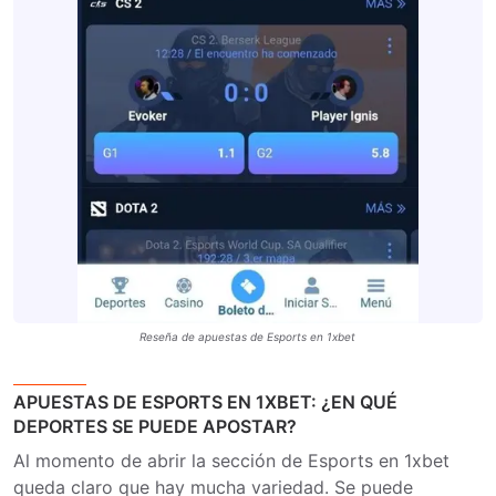
Reseña de apuestas de Esports en 1xbet
APUESTAS DE ESPORTS EN 1XBET: ¿EN QUÉ
DEPORTES SE PUEDE APOSTAR?
Al momento de abrir la sección de Esports en 1xbet
queda claro que hay mucha variedad. Se puede