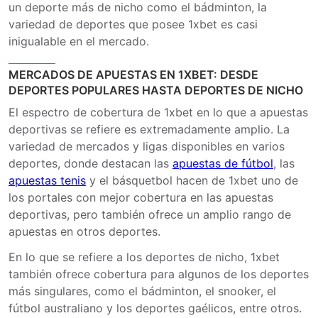
un deporte más de nicho como el bádminton, la
variedad de deportes que posee 1xbet es casi
inigualable en el mercado.
MERCADOS DE APUESTAS EN 1XBET: DESDE
DEPORTES POPULARES HASTA DEPORTES DE NICHO
El espectro de cobertura de 1xbet en lo que a apuestas
deportivas se refiere es extremadamente amplio. La
variedad de mercados y ligas disponibles en varios
deportes, donde destacan las
apuestas de fútbol
, las
apuestas tenis
y el básquetbol hacen de 1xbet uno de
los portales con mejor cobertura en las apuestas
deportivas, pero también ofrece un amplio rango de
apuestas en otros deportes.
En lo que se refiere a los deportes de nicho, 1xbet
también ofrece cobertura para algunos de los deportes
más singulares, como el bádminton, el snooker, el
fútbol australiano y los deportes gaélicos, entre otros.