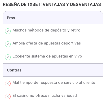
RESEÑA DE 1XBET: VENTAJAS Y DESVENTAJAS
Pros
Muchos métodos de depósito y retiro
Amplia oferta de apuestas deportivas
Excelente sistema de apuestas en vivo
Contras
Mal tiempo de respuesta de servicio al cliente
El casino no ofrece mucha variedad