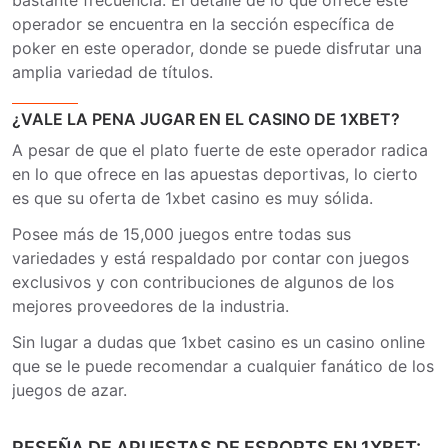
bastante frecuencia. El detalle de lo que ofrece este
operador se encuentra en la sección específica de
poker en este operador, donde se puede disfrutar una
amplia variedad de títulos.
¿VALE LA PENA JUGAR EN EL CASINO DE 1XBET?
A pesar de que el plato fuerte de este operador radica
en lo que ofrece en las apuestas deportivas, lo cierto
es que su oferta de 1xbet casino es muy sólida.
Posee más de 15,000 juegos entre todas sus
variedades y está respaldado por contar con juegos
exclusivos y con contribuciones de algunos de los
mejores proveedores de la industria.
Sin lugar a dudas que 1xbet casino es un casino online
que se le puede recomendar a cualquier fanático de los
juegos de azar.
RESEÑA DE APUESTAS DE ESPORTS EN 1XBET: