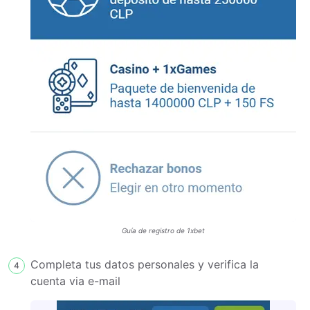
Guía de registro de 1xbet
Completa tus datos personales y verifica la
4
cuenta via e-mail