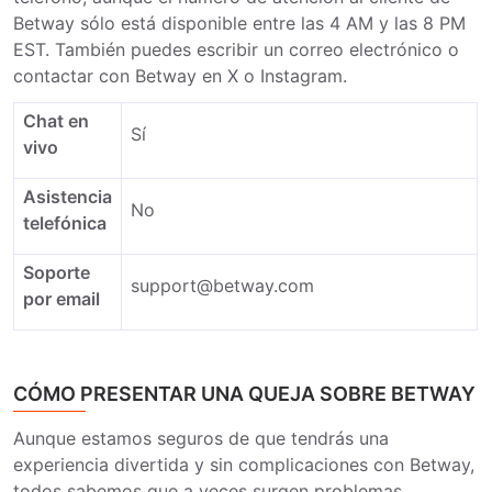
Betway sólo está disponible entre las 4 AM y las 8 PM
EST. También puedes escribir un correo electrónico o
contactar con Betway en X o Instagram.
Chat en
Sí
vivo
Asistencia
No
telefónica
Soporte
support@betway.com
por email
CÓMO PRESENTAR UNA QUEJA SOBRE BETWAY
Aunque estamos seguros de que tendrás una
experiencia divertida y sin complicaciones con Betway,
todos sabemos que a veces surgen problemas