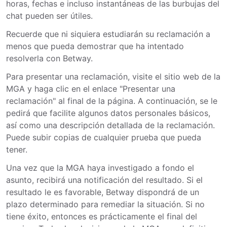
horas, fechas e incluso instantáneas de las burbujas del
chat pueden ser útiles.
Recuerde que ni siquiera estudiarán su reclamación a
menos que pueda demostrar que ha intentado
resolverla con Betway.
Para presentar una reclamación, visite el sitio web de la
MGA y haga clic en el enlace "Presentar una
reclamación" al final de la página. A continuación, se le
pedirá que facilite algunos datos personales básicos,
así como una descripción detallada de la reclamación.
Puede subir copias de cualquier prueba que pueda
tener.
Una vez que la MGA haya investigado a fondo el
asunto, recibirá una notificación del resultado. Si el
resultado le es favorable, Betway dispondrá de un
plazo determinado para remediar la situación. Si no
tiene éxito, entonces es prácticamente el final del