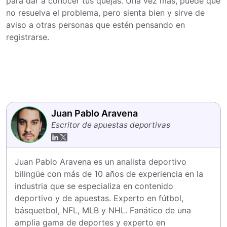
para dar a conocer tus quejas. Una vez más, puede que
no resuelva el problema, pero sienta bien y sirve de
aviso a otras personas que estén pensando en
registrarse.
Juan Pablo Aravena
Escritor de apuestas deportivas
Juan Pablo Aravena es un analista deportivo 
bilingüe con más de 10 años de experiencia en la 
industria que se especializa en contenido 
deportivo y de apuestas. Experto en fútbol, 
básquetbol, NFL, MLB y NHL. Fanático de una 
amplia gama de deportes y experto en 