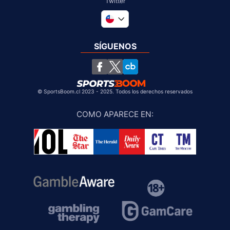
Twitter
Global
United Kingdom
SÍGUENOS
South Africa
United States
©
SportsBoom.cl 2023 - 2025. Todos los derechos reservados
COMO APARECE EN
: