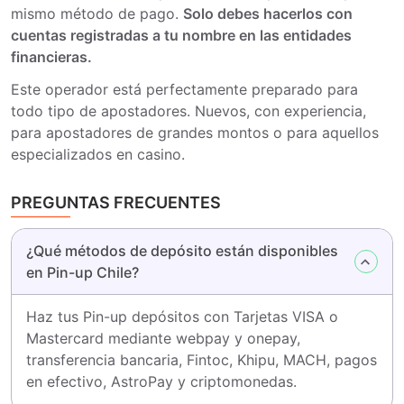
mismo método de pago.
Solo debes hacerlos con
cuentas registradas a tu nombre en las entidades
financieras.
Este operador está perfectamente preparado para
todo tipo de apostadores. Nuevos, con experiencia,
para apostadores de grandes montos o para aquellos
especializados en casino.
PREGUNTAS FRECUENTES
¿Qué métodos de depósito están disponibles
en Pin-up Chile?
Haz tus Pin-up depósitos con Tarjetas VISA o
Mastercard mediante webpay y onepay,
transferencia bancaria, Fintoc, Khipu, MACH, pagos
en efectivo, AstroPay y criptomonedas.