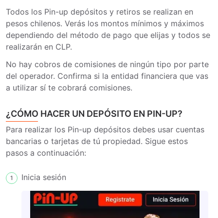
Todos los Pin-up depósitos y retiros se realizan en
pesos chilenos. Verás los montos mínimos y máximos
dependiendo del método de pago que elijas y todos se
realizarán en CLP.
No hay cobros de comisiones de ningún tipo por parte
del operador. Confirma si la entidad financiera que vas
a utilizar sí te cobrará comisiones.
¿CÓMO HACER UN DEPÓSITO EN PIN-UP?
Para realizar los Pin-up depósitos debes usar cuentas
bancarias o tarjetas de tú propiedad. Sigue estos
pasos a continuación:
Inicia sesión
1