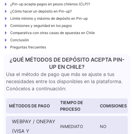
¿Pin-up acepta pagos en pesos chilenos (CLP)?
¿Cómo hacer un depósito en Pin-up?
Límite mínimo y máximo de depósito en Pin-up
Comisiones y seguridad en los pagos
Comparativa con otras casas de apuestas en Chile
Conclusión
Preguntas frecuentes
¿QUÉ MÉTODOS DE DEPÓSITO ACEPTA PIN-
UP EN CHILE?
Usa el método de pago que más se ajuste a tus
necesidades entre los disponibles en la plataforma.
Conócelos a continuación:
TIEMPO DE
MÉTODOS DE PAGO
COMISIONES
PROCESO
WEBPAY / ONEPAY
INMEDIATO
NO
(VISA Y