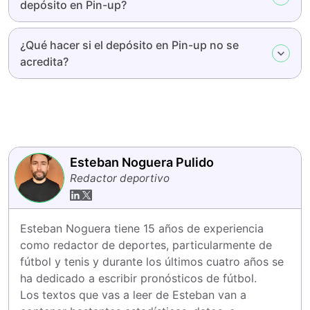
depósito en Pin-up?
¿Qué hacer si el depósito en Pin-up no se
acredita?
Esteban Noguera Pulido
Redactor deportivo
Esteban Noguera tiene 15 años de experiencia 
como redactor de deportes, particularmente de 
fútbol y tenis y durante los últimos cuatro años se 
ha dedicado a escribir pronósticos de fútbol.

Los textos que vas a leer de Esteban van a 