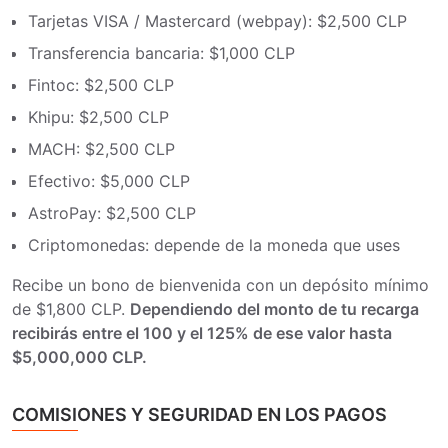
Tarjetas VISA / Mastercard (webpay): $2,500 CLP
Transferencia bancaria: $1,000 CLP
Fintoc: $2,500 CLP
Khipu: $2,500 CLP
MACH: $2,500 CLP
Efectivo: $5,000 CLP
AstroPay: $2,500 CLP
Criptomonedas: depende de la moneda que uses
Recibe un bono de bienvenida con un depósito mínimo
de $1,800 CLP.
Dependiendo del monto de tu recarga
recibirás entre el 100 y el 125% de ese valor hasta
$5,000,000 CLP.
COMISIONES Y SEGURIDAD EN LOS PAGOS