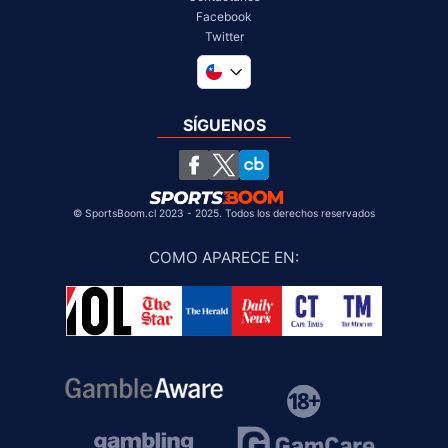
Facebook
Twitter
Global
United Kingdom
SÍGUENOS
South Africa
United States
©
SportsBoom.cl 2023 - 2025. Todos los derechos reservados
COMO APARECE EN
: