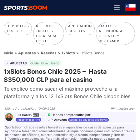
DEPÓSITOS
RETIROS
APLICACIÓN
1XSLOTS
1XSLOTS
1XSLOTS
1XSLOTS
ATENCIÓN AL
GUÍA PARA
CLIENTE Y
CHILE
RECLAMOS
Inicio
>
Apuestas
>
Reseñas
>
1xSlots
>
1xSlots Bonos
APUESTAS
Guide
Guía
Juego
1xSlots Bonos Chile 2025 – Hasta
$350,000 CLP para el casino
Te explico como sacar el máximo provecho a la 
plataforma y a los 12 1xSlots Bonos Chile disponibles.
Última Actualización
:
10-09-2025
4
minutos
leer
Hechos comprobados por
:
E.N. Pulido
J.P. Aravena
Redactor deportivo
Escritor de apuestas deportivas
SportsBoom ofrece reseñas honestas e imparciales de casas de apuestas para
ayudarle a tomar decisiones informadas. Aunque podemos ganar comisiones a través
de enlaces de afiliados, nuestro contenido sigue siendo independiente y libre de
influencias promocionales. Para más información, consulta nuestras páginas