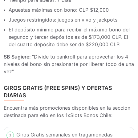
Tiempo para liberar: 7 días
Apuestas máximas con bono: CLP $12,000
Juegos restringidos: juegos en vivo y jackpots
El depósito mínimo para recibir el máximo bono del
segundo y tercer depósitos es de $173,000 CLP. El
del cuarto depósito debe ser de $220,000 CLP.
SB Sugiere:
“Divide tu bankroll para aprovechar los 4
niveles del bono sin presionarte por liberar todo de una
vez”.
GIROS GRATIS (FREE SPINS) Y OFERTAS
DIARIAS
Encuentra más promociones disponibles en la sección
destinada para ello en los 1xSlots Bonos Chile:
Giros Gratis semanales en tragamonedas