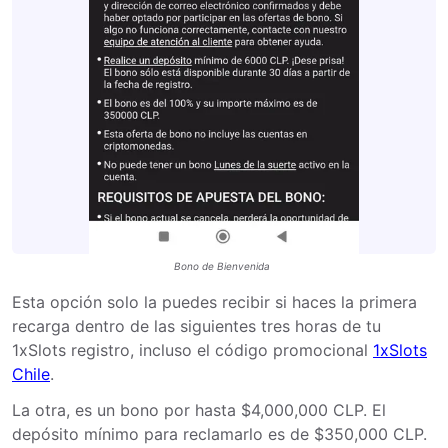
Bono de Bienvenida
Esta opción solo la puedes recibir si haces la primera
recarga dentro de las siguientes tres horas de tu
1xSlots registro, incluso el código promocional
1xSlots
Chile
.
La otra, es un bono por hasta $4,000,000 CLP. El
depósito mínimo para reclamarlo es de $350,000 CLP.