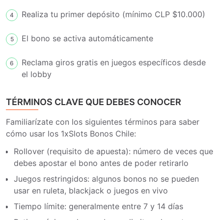
Realiza tu primer depósito (mínimo CLP $10.000)
4
El bono se activa automáticamente
5
Reclama giros gratis en juegos específicos desde
6
el lobby
TÉRMINOS CLAVE QUE DEBES CONOCER
Familiarízate con los siguientes términos para saber
cómo usar los 1xSlots Bonos Chile:
Rollover (requisito de apuesta): número de veces que
debes apostar el bono antes de poder retirarlo
Juegos restringidos: algunos bonos no se pueden
usar en ruleta, blackjack o juegos en vivo
Tiempo límite: generalmente entre 7 y 14 días