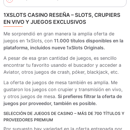
1XSLOTS CASINO RESEÑA – SLOTS, CRUPIERS
EN VIVO Y JUEGOS EXCLUSIVOS
Me sorprendió en gran manera la amplia oferta de
juegos en 1xSlots, con
11.000 títulos disponibles en la
plataforma, incluidos nueve 1xSlots Originals.
A pesar de esa gran cantidad de juegos, es sencillo
encontrar tu favorito usando el buscador y acceder a
Aviator, otros juegos de crash, póker, blackjack, etc.
La oferta de juegos de mesa también es amplia. Me
gustaron los juegos con crupier y transmisión en vivo,
y otros juegos de mesa.
Si prefieres filtrar la oferta de
juegos por proveedor, también es posible.
SELECCIÓN DE JUEGOS DE CASINO – MÁS DE 700 TÍTULOS Y
PROVEEDORES PREMIUM
Por supuesto hay variedad en la oferta entregada por