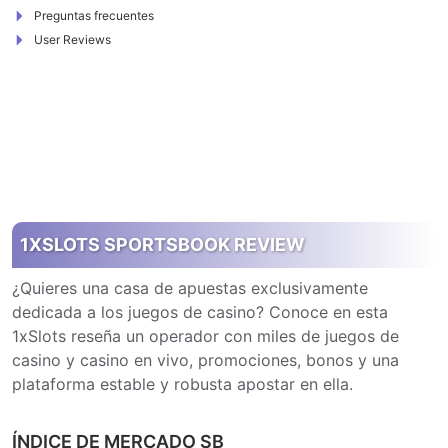
Preguntas frecuentes
User Reviews
1XSLOTS SPORTSBOOK REVIEW
¿Quieres una casa de apuestas exclusivamente
dedicada a los juegos de casino? Conoce en esta
1xSlots reseña un operador con miles de juegos de
casino y casino en vivo, promociones, bonos y una
plataforma estable y robusta apostar en ella.
ÍNDICE DE MERCADO SB