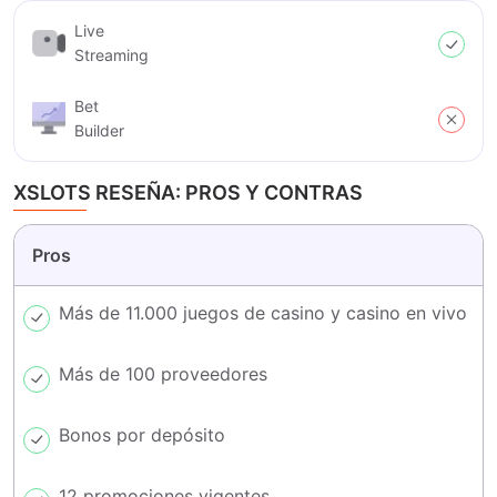
Live
Streaming
Bet
Builder
XSLOTS RESEÑA: PROS Y CONTRAS
Pros
Más de 11.000 juegos de casino y casino en vivo
Más de 100 proveedores
Bonos por depósito
12 promociones vigentes