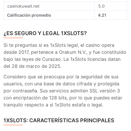
casinokuwait.net
5.0
Calificación promedio
4.21
¿ES SEGURO Y LEGAL 1XSLOTS?
Si te preguntas si es 1xSlots legal, el casino opera
desde 2017, pertenece a Orakum N.V., y fue constituido
bajo las leyes de Curazao. La 1xSlots licencias datan
del 28 de marzo de 2025.
Considero que se preocupa por la seguridad de sus
usuarios, con una base de datos cifrada y protegida
por contraseña. Sus servicios admiten SSL versión 3
con encriptación de 128 bits, por lo que puedes estar
tranquilo respecto a si 1xSlots estafa o legal.
1XSLOTS: CARACTERÍSTICAS PRINCIPALES