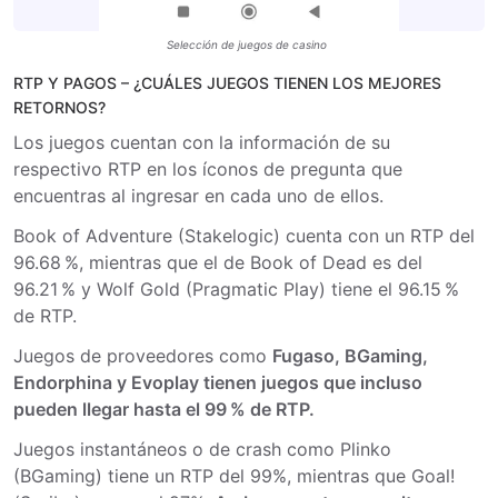
Selección de juegos de casino
RTP Y PAGOS – ¿CUÁLES JUEGOS TIENEN LOS MEJORES
RETORNOS?
Los juegos cuentan con la información de su
respectivo RTP en los íconos de pregunta que
encuentras al ingresar en cada uno de ellos.
Book of Adventure (Stakelogic) cuenta con un RTP del
96.68 %, mientras que el de Book of Dead es del
96.21 % y Wolf Gold (Pragmatic Play) tiene el 96.15 %
de RTP.
Juegos de proveedores como
Fugaso, BGaming,
Endorphina y Evoplay tienen juegos que incluso
pueden llegar hasta el 99 % de RTP.
Juegos instantáneos o de crash como Plinko
(BGaming) tiene un RTP del 99%, mientras que Goal!