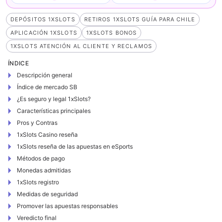
DEPÓSITOS 1XSLOTS
RETIROS 1XSLOTS GUÍA PARA CHILE
APLICACIÓN 1XSLOTS
1XSLOTS BONOS
1XSLOTS ATENCIÓN AL CLIENTE Y RECLAMOS
ÍNDICE
Descripción general
Índice de mercado SB
¿Es seguro y legal 1xSlots?
Características principales
Pros y Contras
1xSlots Casino reseña
1xSlots reseña de las apuestas en eSports
Métodos de pago
Monedas admitidas
1xSlots registro
Medidas de seguridad
Promover las apuestas responsables
Veredicto final