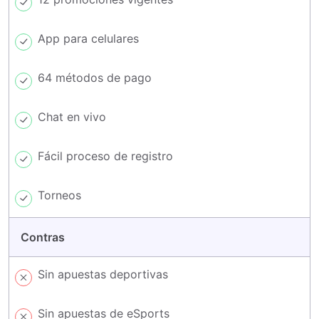
App para celulares
64 métodos de pago
Chat en vivo
Fácil proceso de registro
Torneos
Contras
Sin apuestas deportivas
Sin apuestas de eSports