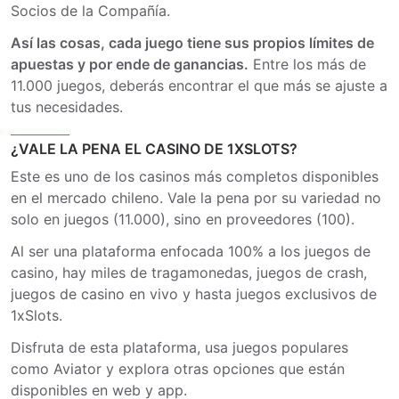
Socios de la Compañía.
Así las cosas, cada juego tiene sus propios límites de
apuestas y por ende de ganancias.
Entre los más de
11.000 juegos, deberás encontrar el que más se ajuste a
tus necesidades.
¿VALE LA PENA EL CASINO DE 1XSLOTS?
Este es uno de los casinos más completos disponibles
en el mercado chileno. Vale la pena por su variedad no
solo en juegos (11.000), sino en proveedores (100).
Al ser una plataforma enfocada 100% a los juegos de
casino, hay miles de tragamonedas, juegos de crash,
juegos de casino en vivo y hasta juegos exclusivos de
1xSlots.
Disfruta de esta plataforma, usa juegos populares
como Aviator y explora otras opciones que están
disponibles en web y app.