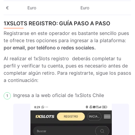
€
Euro
Euro
1XSLOTS REGISTRO: GUÍA PASO A PASO
Registrarse en este operador es bastante sencillo pues
te ofrece tres opciones para ingresar a la plataforma:
por email, por teléfono o redes sociales.
Al realizar el 1xSlots registro deberás completar tu
perfil y verificar tu cuenta, pues es necesario antes de
completar algún retiro. Para registrarte, sigue los pasos
a continuación:
Ingresa a la web oficial de 1xSlots Chile
1