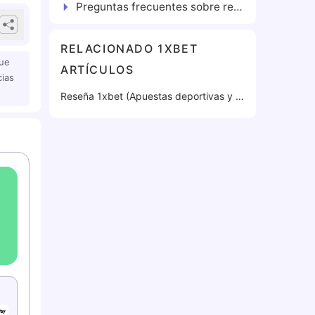
Preguntas frecuentes sobre retiro 1xbet
RELACIONADO
1XBET
que
ARTÍCULOS
cias
Reseña 1xbet (Apuestas deportivas y casino) 2025 – ¿Es seguro y confiable?