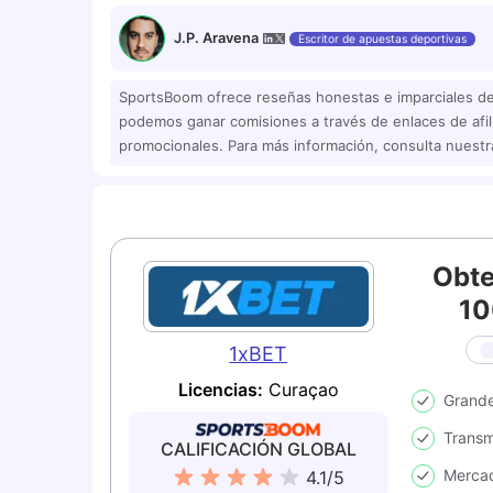
J.P. Aravena
Escritor de apuestas deportivas
SportsBoom ofrece reseñas honestas e imparciales de
podemos ganar comisiones a través de enlaces de afili
promocionales. Para más información, consulta nuest
Obte
10
1xBET
Licencias
:
Curaçao
Grande
Transm
CALIFICACIÓN GLOBAL
Mercad
4.1
/5