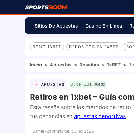
Sitios De Apuestas
Casino En Línea
R
BONO 1XBET
DEPÓSITOS EN 1XBET
SO
Inicio
>
Apuestas
>
Reseñas
>
1xBET
>
Re
APUESTAS
Guide
Guía
Juego
Retiros en 1xbet – Guía co
Esta reseña sobre los métodos de retiro 1
tus ganancias en 
apuestas deportivas
.
Última Actualización
:
03-10-2025