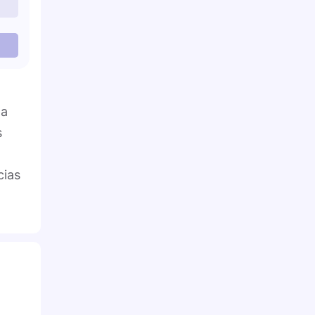
la
s
cias