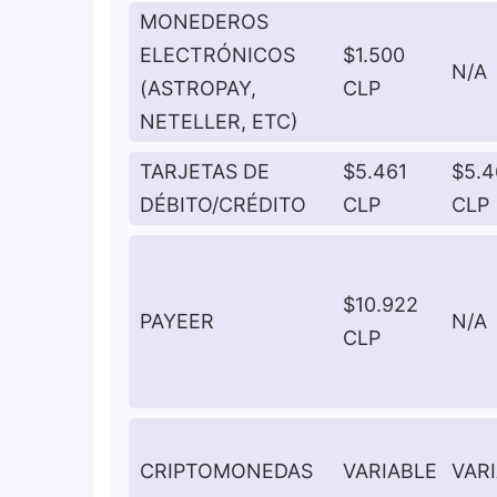
MONEDEROS
ELECTRÓNICOS
$1.500
N/A
(ASTROPAY,
CLP
NETELLER, ETC)
TARJETAS DE
$5.461
$5.4
DÉBITO/CRÉDITO
CLP
CLP
$10.922
PAYEER
N/A
CLP
CRIPTOMONEDAS
VARIABLE
VAR