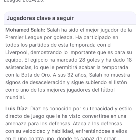
Jugadores clave a seguir
Mohamed Salah:
Salah ha sido el mejor jugador de la
Premier League por goleada. Ha participado en
todos los partidos de esta temporada con el
Liverpool, demostrando lo importante que es para su
equipo. El egipcio ha marcado 28 goles y ha dado 18
asistencias, lo que le permitirá acabar la temporada
con la Bota de Oro. A sus 32 años, Salah no muestra
signos de desaceleración y sigue subiendo el listón
como uno de los mejores jugadores del fútbol
mundial.
Luis Díaz:
Díaz es conocido por su tenacidad y estilo
directo de juego que le ha visto convertirse en una
amenaza para los defensas. Ataca a los defensas
con su velocidad y habilidad, enfrentándose a ellos
en el uno contra uno, donde es capaz de crear