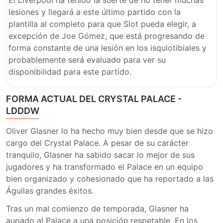
El Liverpool ha tenido la suerte de no tener muchas
lesiones y llegará a este último partido con la
plantilla al completo para que Slot pueda elegir, a
excepción de Joe Gómez, que está progresando de
forma constante de una lesión en los isquiotibiales y
probablemente será evaluado para ver su
disponibilidad para este partido.
FORMA ACTUAL DEL CRYSTAL PALACE -
LDDDW
Oliver Glasner lo ha hecho muy bien desde que se hizo
cargo del Crystal Palace. A pesar de su carácter
tranquilo, Glasner ha sabido sacar lo mejor de sus
jugadores y ha transformado el Palace en un equipo
bien organizado y cohesionado que ha reportado a las
Águilas grandes éxitos.
Tras un mal comienzo de temporada, Glasner ha
aupado al Palace a una posición respetable. En los