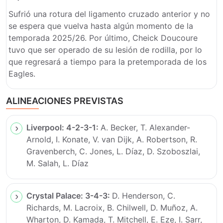
Sufrió una rotura del ligamento cruzado anterior y no
se espera que vuelva hasta algún momento de la
temporada 2025/26. Por último, Cheick Doucoure
tuvo que ser operado de su lesión de rodilla, por lo
que regresará a tiempo para la pretemporada de los
Eagles.
ALINEACIONES PREVISTAS
Liverpool: 4-2-3-1:
A. Becker, T. Alexander-
Arnold, I. Konate, V. van Dijk, A. Robertson, R.
Gravenberch, C. Jones, L. Díaz, D. Szoboszlai,
M. Salah, L. Díaz
Crystal Palace: 3-4-3:
D. Henderson, C.
Richards, M. Lacroix, B. Chilwell, D. Muñoz, A.
Wharton, D. Kamada, T. Mitchell, E. Eze, I. Sarr,