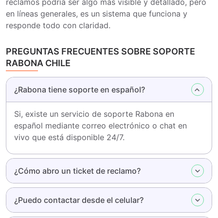
reclamos podría ser algo más visible y detallado, pero
en líneas generales, es un sistema que funciona y
responde todo con claridad.
PREGUNTAS FRECUENTES SOBRE SOPORTE
RABONA CHILE
¿Rabona tiene soporte en español?
Si, existe un servicio de soporte Rabona en
español mediante correo electrónico o chat en
vivo que está disponible 24/7.
¿Cómo abro un ticket de reclamo?
¿Puedo contactar desde el celular?