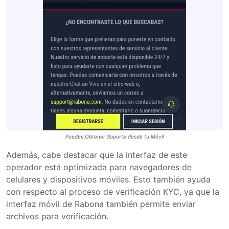
Puedes Obtener Soporte desde tu Móvil
Además, cabe destacar que la interfaz de este
operador está optimizada para navegadores de
celulares y dispositivos móviles. Esto también ayuda
con respecto al proceso de verificación KYC, ya que la
interfaz móvil de Rabona también permite enviar
archivos para verificación.