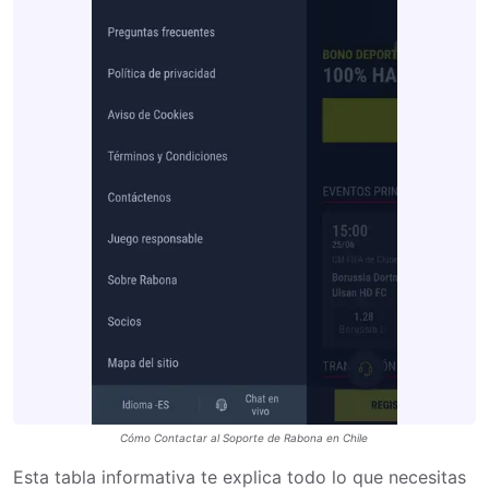
Cómo Contactar al Soporte de Rabona en Chile
Esta tabla informativa te explica todo lo que necesitas