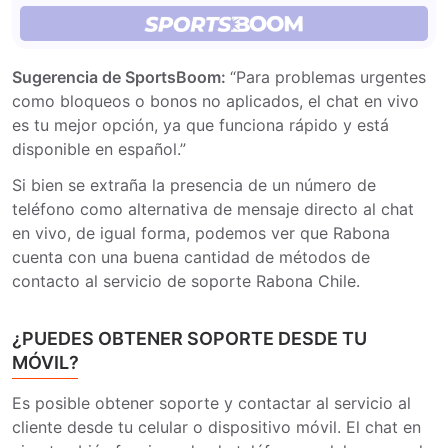
Sugerencia de SportsBoom:
“Para problemas urgentes
como bloqueos o bonos no aplicados, el chat en vivo
es tu mejor opción, ya que funciona rápido y está
disponible en español.”
Si bien se extraña la presencia de un número de
teléfono como alternativa de mensaje directo al chat
en vivo, de igual forma, podemos ver que Rabona
cuenta con una buena cantidad de métodos de
contacto al servicio de soporte Rabona Chile.
¿PUEDES OBTENER SOPORTE DESDE TU
MÓVIL?
Es posible obtener soporte y contactar al servicio al
cliente desde tu celular o dispositivo móvil. El chat en