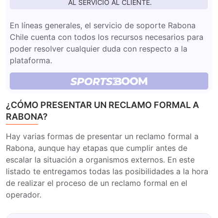
AL SERVICIO AL CLIENTE.
En líneas generales, el servicio de soporte Rabona
Chile cuenta con todos los recursos necesarios para
poder resolver cualquier duda con respecto a la
plataforma.
¿CÓMO PRESENTAR UN RECLAMO FORMAL A
RABONA?
Hay varias formas de presentar un reclamo formal a
Rabona, aunque hay etapas que cumplir antes de
escalar la situación a organismos externos. En este
listado te entregamos todas las posibilidades a la hora
de realizar el proceso de un reclamo formal en el
operador.