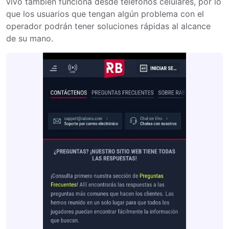
vivo también funciona desde teléfonos celulares, por lo
que los usuarios que tengan algún problema con el
operador podrán tener soluciones rápidas al alcance
de su mano.