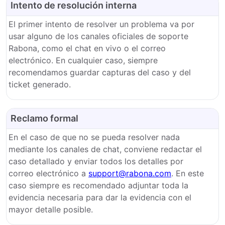
Intento de resolución interna
El primer intento de resolver un problema va por
usar alguno de los canales oficiales de soporte
Rabona, como el chat en vivo o el correo
electrónico. En cualquier caso, siempre
recomendamos guardar capturas del caso y del
ticket generado.
Reclamo formal
En el caso de que no se pueda resolver nada
mediante los canales de chat, conviene redactar el
caso detallado y enviar todos los detalles por
correo electrónico a
support@rabona.com
. En este
caso siempre es recomendado adjuntar toda la
evidencia necesaria para dar la evidencia con el
mayor detalle posible.