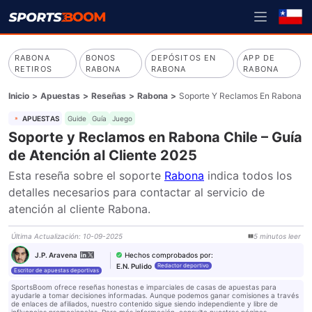
RABONA
BONOS
DEPÓSITOS EN
APP DE
RETIROS
RABONA
RABONA
RABONA
Inicio
>
Apuestas
>
Reseñas
>
Rabona
>
Soporte Y Reclamos En Rabona
APUESTAS
Guide
Guía
Juego
Soporte y Reclamos en Rabona Chile – Guía
de Atención al Cliente 2025
Esta reseña sobre el soporte 
Rabona
 indica todos los 
detalles necesarios para contactar al servicio de 
atención al cliente Rabona. 
Última Actualización
:
10-09-2025
5
minutos
leer
Hechos comprobados por
:
J.P. Aravena
E.N. Pulido
Redactor deportivo
Escritor de apuestas deportivas
SportsBoom ofrece reseñas honestas e imparciales de casas de apuestas para
ayudarle a tomar decisiones informadas. Aunque podemos ganar comisiones a través
de enlaces de afiliados, nuestro contenido sigue siendo independiente y libre de