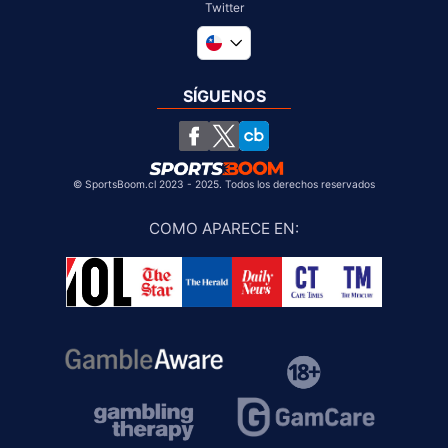
Twitter
Global
United Kingdom
SÍGUENOS
South Africa
United States
©
SportsBoom.cl 2023 - 2025. Todos los derechos reservados
COMO APARECE EN
: