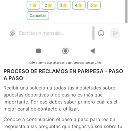
Cómo contactar al soporte de Paripesa desde Chile
PROCESO DE RECLAMOS EN PARIPESA – PASO
A PASO
Recibir una solución a todas tus inquietudes sobre
apuestas deportivas o de casino es más que
importante. Por eso debes saber primero cuál es el
mejor canal de contacto a utilizar.
Conoce a continuación el paso a paso para recibir
respuesta a las preguntas que tengas ya sea sobre tu