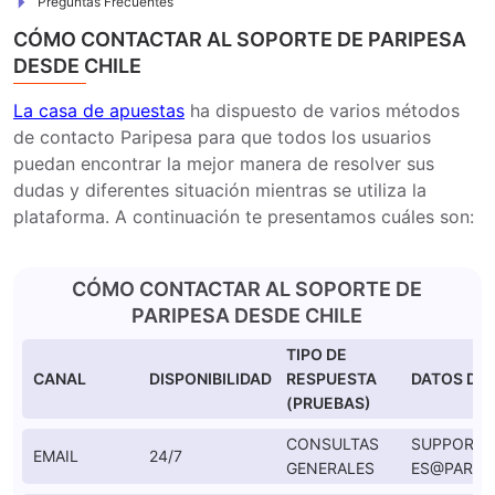
Preguntas Frecuentes
CÓMO CONTACTAR AL SOPORTE DE PARIPESA
DESDE CHILE
La casa de apuestas
ha dispuesto de varios métodos
de contacto Paripesa para que todos los usuarios
puedan encontrar la mejor manera de resolver sus
dudas y diferentes situación mientras se utiliza la
plataforma. A continuación te presentamos cuáles son:
CÓMO CONTACTAR AL SOPORTE DE
PARIPESA DESDE CHILE
TIPO DE
CANAL
DISPONIBILIDAD
RESPUESTA
DATOS DE
(PRUEBAS)
CONSULTAS
SUPPORT-
EMAIL
24/7
GENERALES
ES@PARIP