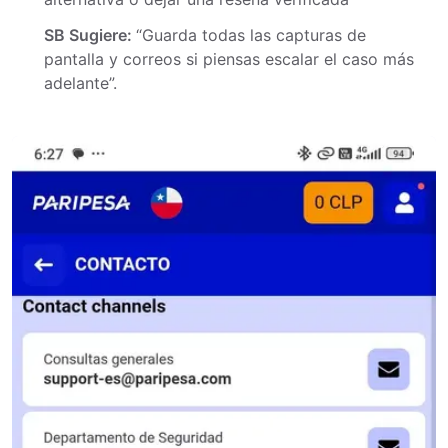
SB Sugiere:
“Guarda todas las capturas de
pantalla y correos si piensas escalar el caso más
adelante”.