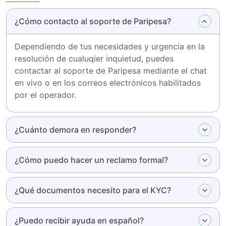
¿Cómo contacto al soporte de Paripesa?
Dependiendo de tus necesidades y urgencia en la
resolución de cualuqier inquietud, puedes
contactar al soporte de Paripesa mediante el chat
en vivo o en los correos electrónicos habilitados
por el operador.
¿Cuánto demora en responder?
¿Cómo puedo hacer un reclamo formal?
¿Qué documentos necesito para el KYC?
¿Puedo recibir ayuda en español?