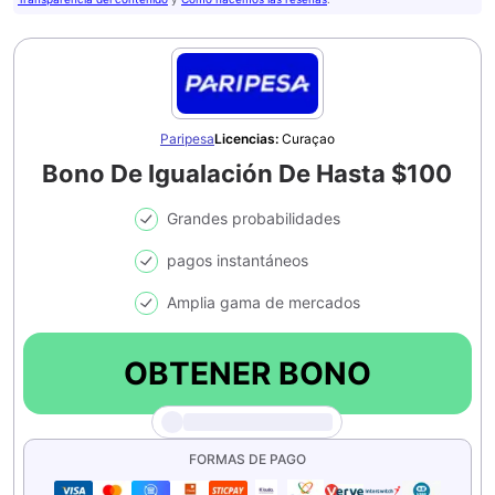
Paripesa
Licencias
:
Curaçao
Bono De Igualación De Hasta $100
Grandes probabilidades
pagos instantáneos
Amplia gama de mercados
OBTENER BONO
FORMAS DE PAGO