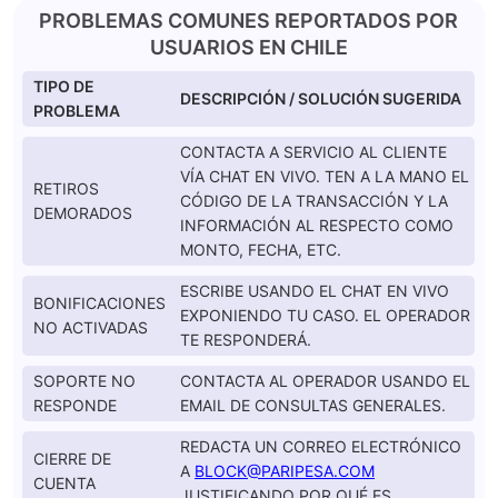
PROBLEMAS COMUNES REPORTADOS POR
USUARIOS EN CHILE
TIPO DE
DESCRIPCIÓN / SOLUCIÓN SUGERIDA
PROBLEMA
CONTACTA A SERVICIO AL CLIENTE
VÍA CHAT EN VIVO. TEN A LA MANO EL
RETIROS
CÓDIGO DE LA TRANSACCIÓN Y LA
DEMORADOS
INFORMACIÓN AL RESPECTO COMO
MONTO, FECHA, ETC.
ESCRIBE USANDO EL CHAT EN VIVO
BONIFICACIONES
EXPONIENDO TU CASO. EL OPERADOR
NO ACTIVADAS
TE RESPONDERÁ.
SOPORTE NO
CONTACTA AL OPERADOR USANDO EL
RESPONDE
EMAIL DE CONSULTAS GENERALES.
REDACTA UN CORREO ELECTRÓNICO
CIERRE DE
A
BLOCK@PARIPESA.COM
CUENTA
JUSTIFICANDO POR QUÉ ES