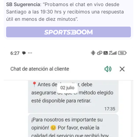
SB Sugerencia
: “Probamos el chat en vivo desde
Santiago a las 19:30 hrs y recibimos una respuesta
útil en menos de diez minutos”.