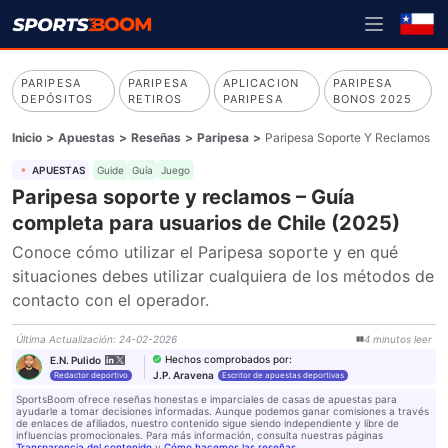
PARIPESA
PARIPESA
APLICACION
PARIPESA
DEPÓSITOS
RETIROS
PARIPESA
BONOS 2025
Inicio
>
Apuestas
>
Reseñas
>
Paripesa
>
Paripesa Soporte Y Reclamos
APUESTAS
Guide
Guía
Juego
Paripesa soporte y reclamos – Guía
completa para usuarios de Chile (2025)
Conoce cómo utilizar el Paripesa soporte y en qué 
situaciones debes utilizar cualquiera de los métodos de 
contacto con el operador.
Última Actualización
:
24-02-2026
4
minutos
leer
Hechos comprobados por
:
E.N. Pulido
J.P. Aravena
Redactor deportivo
Escritor de apuestas deportivas
SportsBoom ofrece reseñas honestas e imparciales de casas de apuestas para
ayudarle a tomar decisiones informadas. Aunque podemos ganar comisiones a través
de enlaces de afiliados, nuestro contenido sigue siendo independiente y libre de
influencias promocionales. Para más información, consulta nuestras páginas
Transparencia del contenido
y
Cómo hacemos las reseñas
.