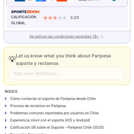
CALIFICACIÓN
3.2
/5
GLOBAL
Se aplican las condiciones generales
18+
Let us know what you think about Paripesa
💡
soporte y reclamos
Add your feedback...
ÍNDICE
Cómo contactar al soporte de Paripesa desde Chile
Proceso de reclamos en Paripesa
Problemas comunes reportados por usuarios en Chile
Experiencia móvil con el soporte (iOS y Android)
Calificación SB sobre el Soporte – Paripesa Chile (2025)