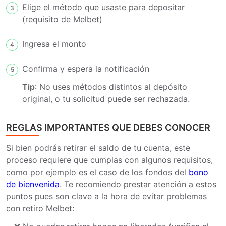
Elige el método que usaste para depositar
3
(requisito de Melbet)
Ingresa el monto
4
Confirma y espera la notificación
5
Tip
: No uses métodos distintos al depósito
original, o tu solicitud puede ser rechazada.
REGLAS IMPORTANTES QUE DEBES CONOCER
Si bien podrás retirar el saldo de tu cuenta, este
proceso requiere que cumplas con algunos requisitos,
como por ejemplo es el caso de los fondos del
bono
de bienvenida
. Te recomiendo prestar atención a estos
puntos pues son clave a la hora de evitar problemas
con retiro Melbet: