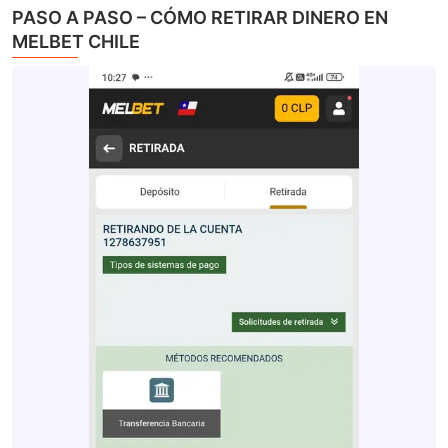
PASO A PASO – CÓMO RETIRAR DINERO EN
MELBET CHILE