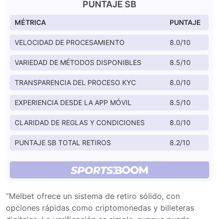
PUNTAJE SB
MÉTRICA
PUNTAJE
VELOCIDAD DE PROCESAMIENTO
8.0/10
VARIEDAD DE MÉTODOS DISPONIBLES
8.5/10
TRANSPARENCIA DEL PROCESO KYC
8.0/10
EXPERIENCIA DESDE LA APP MÓVIL
8.5/10
CLARIDAD DE REGLAS Y CONDICIONES
8.0/10
PUNTAJE SB TOTAL RETIROS
8.2/10
“Melbet ofrece un sistema de retiro sólido, con
opciones rápidas como criptomonedas y billeteras