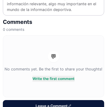
información relevante, algo muy importante en el 
mundo de la información deportiva.
Comments
0
comments
💬
No comments yet. Be the first to share your thoughts!
Write the first comment
Leave a Comment