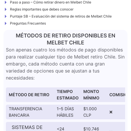
Paso a paso – Cómo retirar dinero en Melbet Chile
Reglas importantes que debes conocer
Puntaje SB – Evaluación del sistema de retiros de Melbet Chile
Preguntas Frecuentes
MÉTODOS DE RETIRO DISPONIBLES EN
MELBET CHILE
Son apenas cuatro los métodos de pago disponibles
para realizar cualquier tipo de Melbet retiro Chile. Sin
embargo, cada método cuenta con una gran
variedad de opciones que se ajustan a tus
necesidades:
TIEMPO
MONTO
MÉTODO DE RETIRO
COMISIÓ
ESTIMADO
MÍNIMO
TRANSFERENCIA
1–5 DÍAS
$1.000
❌
BANCARIA
HÁBILES
CLP
SISTEMAS DE
<24
$10.746