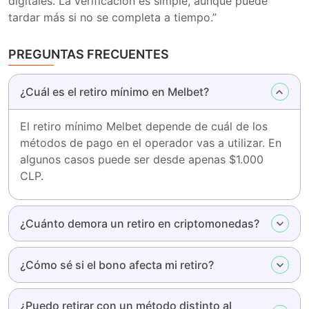
digitales. La verificación es simple, aunque puede
tardar más si no se completa a tiempo.”
PREGUNTAS FRECUENTES
¿Cuál es el retiro mínimo en Melbet?
El retiro mínimo Melbet depende de cuál de los
métodos de pago en el operador vas a utilizar. En
algunos casos puede ser desde apenas $1.000
CLP.
¿Cuánto demora un retiro en criptomonedas?
¿Cómo sé si el bono afecta mi retiro?
¿Puedo retirar con un método distinto al