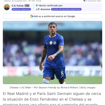
Última Actualización
:
18-08-2025
3
minutos
leer
Hecho verificado por
:
E.N. Pulido
J.P. Aravena
Redactor deportivo
Escritor de apuestas deportivas
Add as a preferred source on Google
Chelsea v AC Milan - Pre-Season Friendly by Richard Pelham | Getty Images
El Real Madrid y el París Saint Germain siguen de cerca
la situación de Enzo Fernández en el Chelsea y se
plantean hacer una oferta por el campeón del mundo,