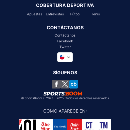
COBERTURA DEPORTIVA
Apuestas
Entrevistas
Fútbol
Tenis
CONTÁCTANOS
Contáctanos
Facebook
Twitter
Global
United Kingdom
SÍGUENOS
South Africa
United States
©
SportsBoom.cl 2023 - 2025. Todos los derechos reservados
COMO APARECE EN
: