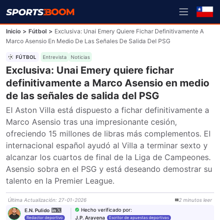
Inicio
>
Fútbol
>
Exclusiva: Unai Emery Quiere Fichar Definitivamente A
Marco Asensio En Medio De Las Señales De Salida Del PSG
FÚTBOL
Entrevista
Noticias
Exclusiva: Unai Emery quiere fichar
definitivamente a Marco Asensio en medio
de las señales de salida del PSG
El Aston Villa está dispuesto a fichar definitivamente a 
Marco Asensio tras una impresionante cesión, 
ofreciendo 15 millones de libras más complementos. El 
internacional español ayudó al Villa a terminar sexto y 
alcanzar los cuartos de final de la Liga de Campeones. 
Asensio sobra en el PSG y está deseando demostrar su 
talento en la Premier League.
Última Actualización
:
27-01-2026
2
minutos
leer
Hecho verificado por
:
E.N. Pulido
J.P. Aravena
Redactor deportivo
Escritor de apuestas deportivas